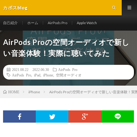
カボスblog
自己紹介
ホーム
AirPods Pro
Apple Watch
AirPods Proの空間オーディオで新し
い音楽体験！実際に聴いてみた
2021.08.22
2022.06.30
AirPods Pro
AirPods Pro
,
iPad
,
iPhone
,
空間オーディオ
iPhone
AirPods Proの空間オーディオで新しい音楽体験！
HOME