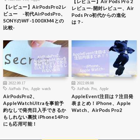
【レビュー】Air Pods Pro 2
【レビュー】AirPodsPro2レ
レビュー-開封レビュー、Air
ビュー -初代AirPodsPro、
Pods Pro初代からの進化
SONYのWF-1000XM4との
は？-
比較-
2022.09.17
2022.09.08
AirPods Pro
,
Apple watch
AirPods Pro
,
Apple
AirPodsPro2、
AppleEvent注目は？注目発
AppleWatchUltraを事前予
表まとめ！iPhone、Apple
約なしで発売日入手できるか
Watch、AirPods Pro2
もしれない裏技 iPhone14Pro
にも応用可能！