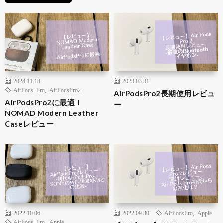
2024.11.18
2023.03.31
AirPods Pro
,
AirPodsPro2
AirPodsPro2長期使用レビュ
AirPodsPro2に最適！
ー
NOMAD Modern Leather
Caseレビュー
2022.10.06
2022.09.30
AirPodsPro
,
Apple
AirPods Pro
,
Apple