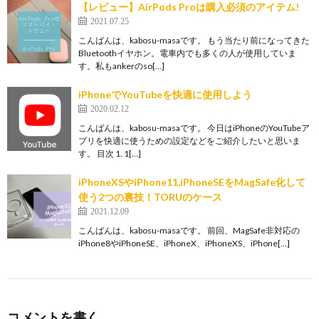
【レビュー】AirPods Proは購入必須のアイテム!
2021.07.25
こんばんは、kabosu-masaです。 もう当たり前になってきた
Bluetoothイヤホン。電車内でも多くの人が使用していま
す。私もankerのso[…]
iPhoneでYouTubeを快適に使用しよう
2020.02.12
こんばんは、kabosu-masaです。 今日はiPhoneのYouTubeア
プリを快適に使うための設定などをご紹介したいと思いま
す。 目次 1. 1[…]
iPhoneXSやiPhone11,iPhoneSEをMagSafe化して
使う2つの裏技！TORUのケース
2021.12.09
こんばんは、kabosu-masaです。 前回、MagSafe非対応の
iPhone8やiPhoneSE、iPhoneX、iPhoneXS、iPhone[…]
コメントを書く