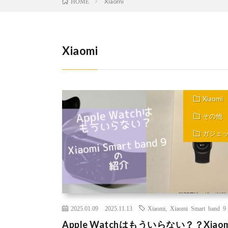
Xiaomi
HOME
Xiaomi
Xiaomi
その他
ガジェ
2025.01.09
2025.11.13
Xiaomi
,
Xiaomi Smart band 9
Apple Watchはもういらない？？Xiaom