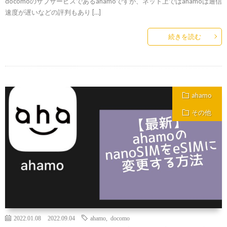
docomoのサブサービスであるahamoですが、ネット上ではahamoは通信
速度が遅いなどの評判もあり […]
続きを読む
ahamo
その他
2022.01.08
2022.09.04
ahamo
,
docomo