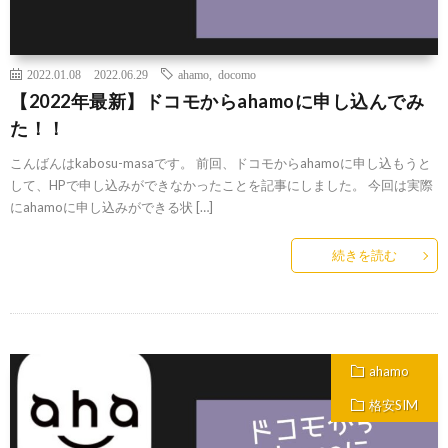
2022.01.08
2022.06.29
ahamo
,
docomo
【2022年最新】ドコモからahamoに申し込んでみ
た！！
こんばんはkabosu-masaです。 前回、ドコモからahamoに申し込もうと
して、HPで申し込みができなかったことを記事にしました。 今回は実際
にahamoに申し込みができる状 […]
続きを読む
ahamo
格安SIM