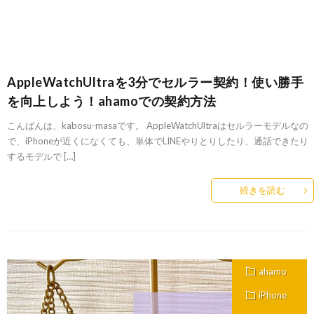
AppleWatchUltraを3分でセルラー契約！使い勝手
を向上しよう！ahamoでの契約方法
こんばんは、kabosu-masaです。 AppleWatchUltraはセルラーモデルなの
で、iPhoneが近くになくても、単体でLINEやりとりしたり、通話できたり
するモデルで […]
続きを読む
ahamo
iPhone