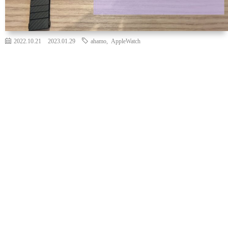
2022.10.21
2023.01.29
ahamo
,
AppleWatch