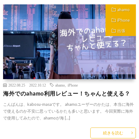
ahamo
iPhone
出張
2022.08.25
2022.10.12
ahamo
,
iPhone
海外でのahamo利用レビュー！ちゃんと使える？
こんばんは、kabosu-masaです。 ahamoユーザーのかたは、本当に海外
で使えるのか不安に思っているかたも多いと思います。 今回実際に海外
で使用してみたので、ahamoが海 […]
続きを読む