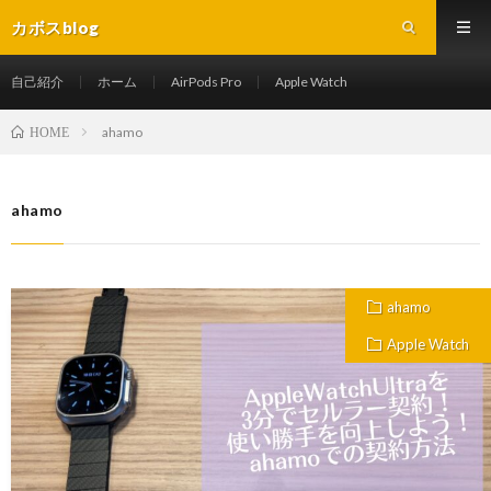
カボスblog
自己紹介
ホーム
AirPods Pro
Apple Watch
ahamo
HOME
ahamo
ahamo
Apple Watch