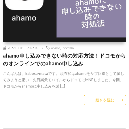
2022.01.08
2022.09.13
ahamo
,
docomo
ahamo申し込みできない時の対応方法！ドコモから
のオンラインでのahamo申し込み
こんばんは、kabosu-masaです。 現在私はahamoをサブ回線として試し
てみようと思い、先日楽天モバイルからドコモにMNPしました。今回、
ドコモからahamoに申し込みを試 […]
続きを読む