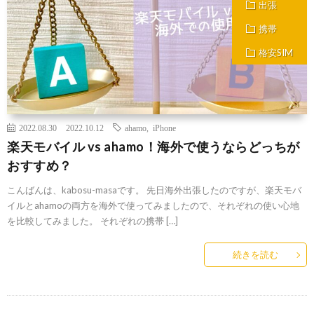
出張
携帯
格安SIM
2022.08.30
2022.10.12
ahamo
,
iPhone
楽天モバイル vs ahamo！海外で使うならどっちが
おすすめ？
こんばんは、kabosu-masaです。 先日海外出張したのですが、楽天モバ
イルとahamoの両方を海外で使ってみましたので、それぞれの使い心地
を比較してみました。 それぞれの携帯 […]
続きを読む