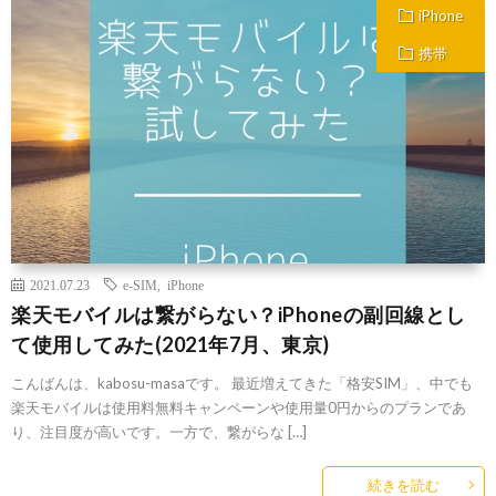
iPhone
携帯
2021.07.23
e-SIM
,
iPhone
楽天モバイルは繋がらない？iPhoneの副回線とし
て使用してみた(2021年7月、東京)
こんばんは、kabosu-masaです。 最近増えてきた「格安SIM」、中でも
楽天モバイルは使用料無料キャンペーンや使用量0円からのプランであ
り、注目度が高いです。一方で、繋がらな […]
続きを読む