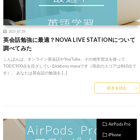
2021.07.29
英会話勉強に最適？NOVA LIVE STATIONについて
調べてみた
こんばんは、オンライン英会話やYouTube、その他学習法を使って
TOEIC900点を目ざしているkabosu-masaです（現在のスコアは860点で
す）。 あなたは英会話の勉強を […]
続きを読む
AirPods Pro
iPhone