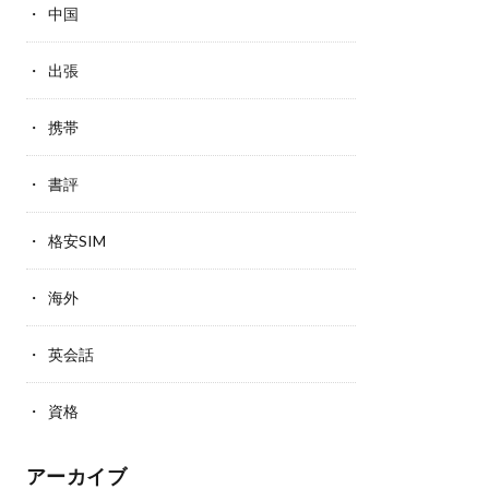
中国
出張
携帯
書評
格安SIM
海外
英会話
資格
アーカイブ