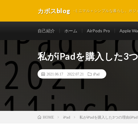
カボスblog
-ミニマル＋シンプルな暮らし。ガジ
自己紹介
ホーム
AirPods Pro
Apple Wa
私がiPadを購入した3つの理由
2021.06.17
2022.07.21
iPad
iPad
私がiPadを購入した3つの理由(iPad Pro
HOME