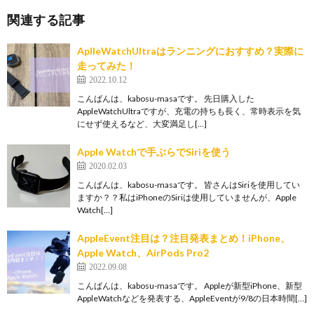
関連する記事
AplleWatchUltraはランニングにおすすめ？実際に
走ってみた！
2022.10.12
こんばんは、kabosu-masaです。 先日購入した
AppleWatchUltraですが、充電の持ちも長く、常時表示を気
にせず使えるなど、大変満足し[…]
Apple Watchで手ぶらでSiriを使う
2020.02.03
こんばんは、kabosu-masaです。 皆さんはSiriを使用してい
ますか？？私はiPhoneのSiriは使用していませんが、Apple
Watch[…]
AppleEvent注目は？注目発表まとめ！iPhone、
Apple Watch、AirPods Pro2
2022.09.08
こんばんは、kabosu-masaです。 Appleが新型iPhone、新型
AppleWatchなどを発表する、AppleEventが9/8の日本時間[…]