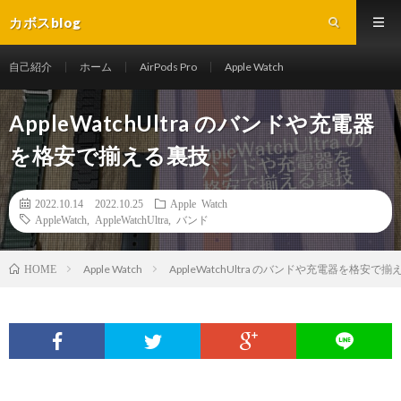
カボスblog
自己紹介
ホーム
AirPods Pro
Apple Watch
AppleWatchUltra のバンドや充電器
を格安で揃える裏技
2022.10.14
2022.10.25
Apple Watch
AppleWatch
,
AppleWatchUltra
,
バンド
Apple Watch
AppleWatchUltra のバンドや充電器を格安で
HOME